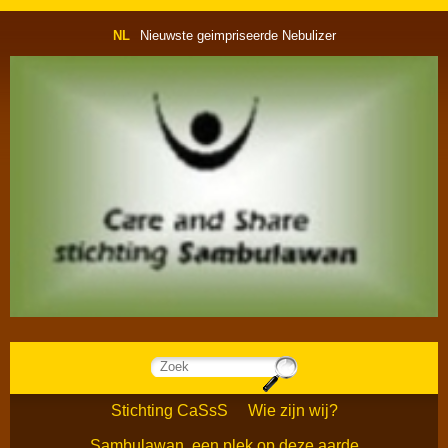
NL
Nieuwste geimpriseerde Nebulizer
Stichting CaSsS
Wie zijn wij?
Sambulawan, een plek op deze aarde