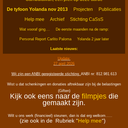
De tyfoon Yolanda nov 2013
Projecten
Publicaties
Help mee
Archief
Stichting CaSsS
Wat vooraf ging....
De eerste maanden na de ramp:
Personal Report Carlito Paloma
Yolanda 2 jaar later
Laatste nieuws:
Update:
27 april 2026
Wij zijn een ANBI geregisteerde stichting.
ANBI nr: 812.981.613
Wist u dat schenkingen en donaties aftrekbaar zijn bij de belastingen
(Giften)
Kijk ook eens naar de
filmpjes
die
gemaakt zijn.
Wilt u ons werk (financieel) steunen, dan is dat erg welkom......
(zie ook in de Rubriek "
Help mee
")