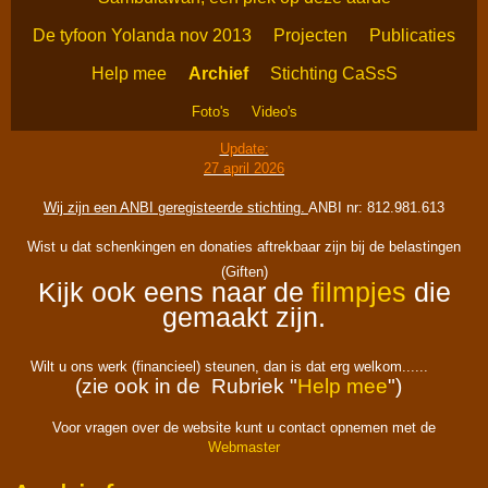
De tyfoon Yolanda nov 2013
Projecten
Publicaties
Help mee
Archief
Stichting CaSsS
Foto's
Video's
Update:
27 april 2026
Wij zijn een ANBI geregisteerde stichting.
ANBI nr: 812.981.613
Wist u dat schenkingen en donaties aftrekbaar zijn bij de belastingen
(Giften)
Kijk ook eens naar de
filmpjes
die
gemaakt zijn.
Wilt u ons werk (financieel) steunen, dan is dat erg welkom......
(zie ook in de Rubriek "
Help mee
")
Voor vragen over de website kunt u contact opnemen met de
Webmaster