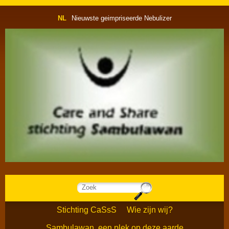
NL
Nieuwste geimpriseerde Nebulizer
Stichting CaSsS
Wie zijn wij?
Sambulawan, een plek op deze aarde